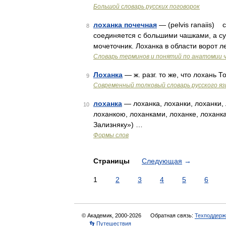
Большой словарь русских поговорок
лоханка почечная
— (pelvis ranaiis) 
8
соединяется с большими чашками, а су
мочеточник. Лоханка в области ворот 
Словарь терминов и понятий по анатомии 
Лоханка
— ж. разг. то же, что лохань
9
Современный толковый словарь русского я
лоханка
— лоханка, лоханки, лоханки, 
10
лоханкою, лоханками, лоханке, лоханк
Зализняку») …
Формы слов
Страницы
Следующая
→
1
2
3
4
5
6
© Академик, 2000-2026
Обратная связь:
Техподдерж
👣 Путешествия