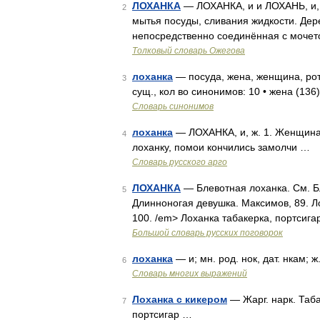
ЛОХАНКА
— ЛОХАНКА, и и ЛОХАНЬ, и, ж
2
мытья посуды, сливания жидкости. Дере
непосредственно соединённая с мочето
Толковый словарь Ожегова
лоханка
— посуда, жена, женщина, рот
3
сущ., кол во синонимов: 10 • жена (136
Словарь синонимов
лоханка
— ЛОХАНКА, и, ж. 1. Женщина, 
4
лоханку, помои кончились замолчи …
Словарь русского арго
ЛОХАНКА
— Блевотная лоханка. См. Бл
5
Длинноногая девушка. Максимов, 89. Ло
100. /em> Лоханка табакерка, портсига
Большой словарь русских поговорок
лоханка
— и; мн. род. нок, дат. нкам; 
6
Словарь многих выражений
Лоханка с кикером
— Жарг. нарк. Таба
7
портсигар …