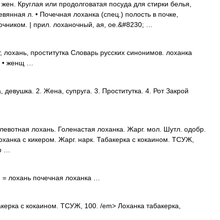
ен. Круглая или продолговатая посуда для стирки белья,
вянная л. • Почечная лоханка (спец.) полость в почке,
чником. | прил. лоханочный, ая, ое.&#8230; …
, лохань, проститутка Словарь русских синонимов. лоханка
) • женщ …
девушка. 2. Жена, супруга. 3. Проститутка. 4. Рот Закрой
евотная лохань. Голенастая лоханка. Жарг. мол. Шутл. одобр.
ханка с кикером. Жарг. нарк. Табакерка с кокаином. ТСУЖ,
р …
ж. = лохань почечная лоханка …
керка с кокаином. ТСУЖ, 100. /em> Лоханка табакерка,