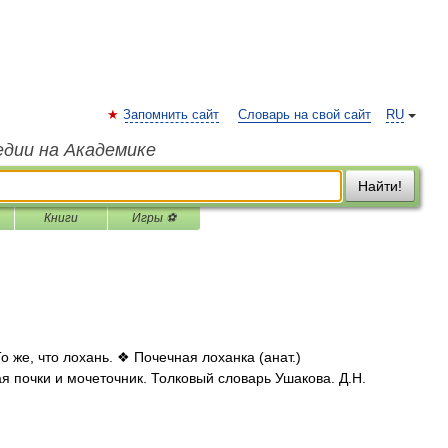
Запомнить сайт
Словарь на свой сайт
RU
едии на Академике
Найти!
Книги
Игры ⚽
 же, что лохань. ❖ Почечная лоханка (анат.)
 почки и мочеточник. Толковый словарь Ушакова. Д.Н.