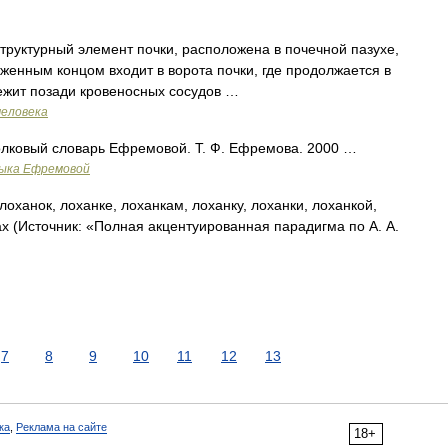
структурный элемент почки, расположена в почечной пазухе,
женным концом входит в ворота почки, где продолжается в
лежит позади кровеносных сосудов …
человека
 Толковый словарь Ефремовой. Т. Ф. Ефремова. 2000 …
зыка Ефремовой
лоханок, лоханке, лоханкам, лоханку, лоханки, лоханкой,
ах (Источник: «Полная акцентуированная парадигма по А. А.
7
8
9
10
11
12
13
ка
,
Реклама на сайте
18+