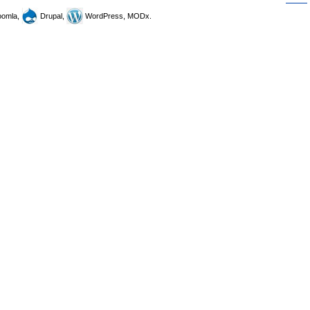
omla,
Drupal,
WordPress, MODx.